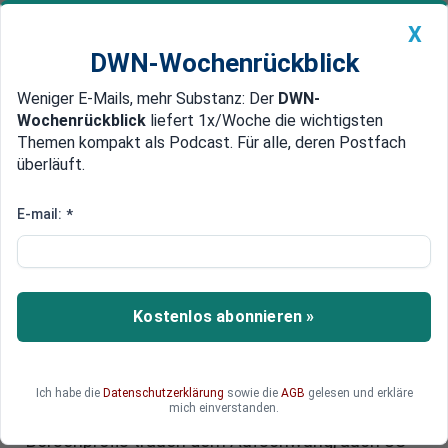
X
DWN-Wochenrückblick
Weniger E-Mails, mehr Substanz: Der
DWN-
Geldanlage Premium
Newsticker
MEIN DWN:
Wochenrückblick
liefert 1x/Woche die wichtigsten
Edelmetalle
DWN-Magazin
China
Themen kompakt als Podcast. Für alle, deren Postfach
überläuft.
DWN-Wochenrückblick
Auto Premium
Goldpreis: Nicht jeder Anleger ist
E-mail:
*
von Trump-Aktienrally
überzeugt - was nun wichtig ist!
Kostenlos abonnieren »
Seit der Wiederwahl von Donald Trump steigen
die Aktienkurse an den US-Börsen kräftig. Aktien
von Unternehmen wie Tesla oder Anbieter aus
der Kryptowährungsbranche haben nach Trumps
Ich habe die
Datenschutzerklärung
sowie die
AGB
gelesen und erkläre
mich einverstanden.
Wahlsieg zugelegt. Doch nicht alle Anleger und
Börsenprofis trauen dem Aufschwung, auch US-