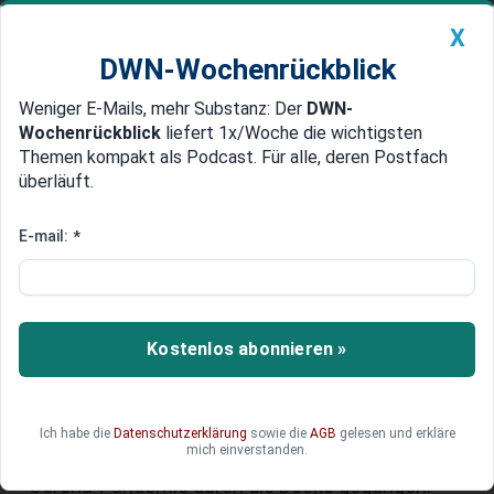
X
DWN-Wochenrückblick
Weniger E-Mails, mehr Substanz: Der
DWN-
Geldanlage Premium
Newsticker
MEIN DWN:
Wochenrückblick
liefert 1x/Woche die wichtigsten
Edelmetalle
DWN-Magazin
China
Themen kompakt als Podcast. Für alle, deren Postfach
überläuft.
DWN-Wochenrückblick
Auto Premium
Shopify-Aktie: Steile Kurve, gute
E-mail:
*
Zahlen - Comeback des
Software-Spezialisten
Kostenlos abonnieren »
In Sachen E-Commerce kommen Online-Händler
nicht mehr an Shopify vorbei. Das von einem
deutschen Programmierer in Kanada gegründete
Unternehmen hat sich auf Software für den
Ich habe die
Datenschutzerklärung
sowie die
AGB
gelesen und erkläre
mich einverstanden.
Online-Handel spezialisiert und ist während der
Corona-Pandemie durch die Decke gegangen.