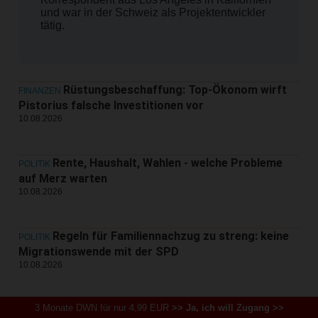
und war in der Schweiz als Projektentwickler
tätig.
Rüstungsbeschaffung: Top-Ökonom wirft
FINANZEN
Pistorius falsche Investitionen vor
10.08.2026
Rente, Haushalt, Wahlen - welche Probleme
POLITIK
auf Merz warten
10.08.2026
Regeln für Familiennachzug zu streng: keine
POLITIK
Migrationswende mit der SPD
10.08.2026
Landtagswahl Sachsen-Anhalt: AfD baut
3 Monate DWN für nur 4,99 EUR
>> Ja, ich will Zugang >>
POLITIK