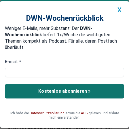
X
DWN-Wochenrückblick
Weniger E-Mails, mehr Substanz: Der
DWN-
Geldanlage Premium
Newsticker
MEIN DWN:
Wochenrückblick
liefert 1x/Woche die wichtigsten
Edelmetalle
DWN-Magazin
China
Themen kompakt als Podcast. Für alle, deren Postfach
überläuft.
DWN-Wochenrückblick
Auto Premium
Läutet Klarna mit KI das Ende
E-mail:
*
des SaaS-Booms ein? Was KMU
wissen müssen
Kostenlos abonnieren »
Der Software-as-a-Service (SaaS)-Markt erlebte
in den letzten Jahren einen beispiellosen Boom.
Angetrieben durch die Digitalisierung, die Cloud-
Migration und die Pandemie, wuchs die Branche
Ich habe die
Datenschutzerklärung
sowie die
AGB
gelesen und erkläre
mich einverstanden.
rasant. Durch die Möglichkeit, Software über das
Internet zu beziehen und zu nutzen und in der