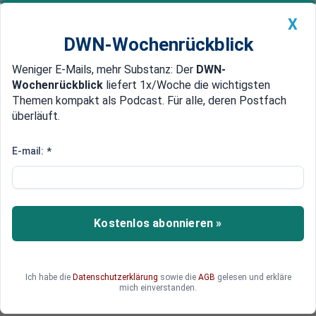
X
DWN-Wochenrückblick
Weniger E-Mails, mehr Substanz: Der
DWN-
Geldanlage Premium
Newsticker
MEIN DWN:
Wochenrückblick
liefert 1x/Woche die wichtigsten
Edelmetalle
DWN-Magazin
China
Themen kompakt als Podcast. Für alle, deren Postfach
überläuft.
DWN-Wochenrückblick
Auto Premium
Party der Öl-Industrie? 1.700
E-mail:
*
Lobbyisten auf Klimagipfel
Worum es Baku beim Klimagipfel geht - darüber
scheint es sehr unterschiedliche Ansichten zu
Kostenlos abonnieren »
geben. Umweltaktivisten sehen sich mit 1700
Lobbyisten konfrontiert, die eine andere Agenda
verfolgen. Die Ölstadt Baku als Standort des
Ich habe die
Datenschutzerklärung
sowie die
AGB
gelesen und erkläre
Treffens scheint geradezu prädestiniert für
mich einverstanden.
diesen Konflikt.