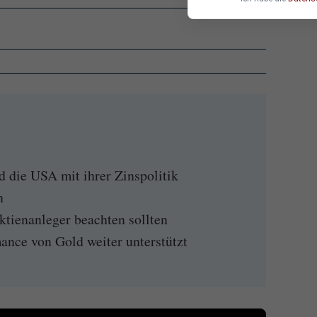
 die USA mit ihrer Zinspolitik
n
tienanleger beachten sollten
ance von Gold weiter unterstützt