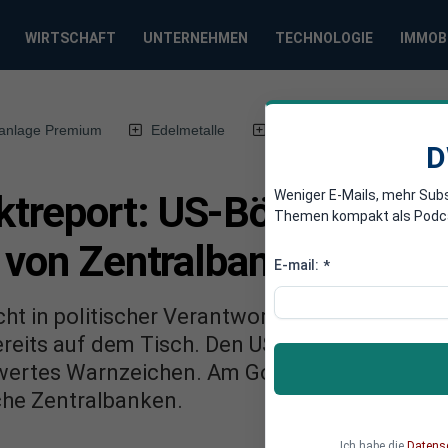
WIRTSCHAFT
UNTERNEHMEN
TECHNOLOGIE
IMMOB
anlage Premium
Edelmetalle
DWN-Magazin
Chin
D
Weniger E-Mails, mehr Sub
report: US-Börsen in Ka
Themen kompakt als Podcast
 von Zentralbank
E-mail:
*
ht in politischer Verantwortung, aber die Pl
ereits auf dem Tisch. Den US-Aktienmärkten s
swertes Warnzeichen. Am Goldmarkt sticht ei
che Zentralbanken.
Ich habe die
Datens