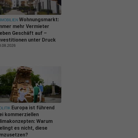
Wohnungsmarkt:
MMOBILIEN
mmer mehr Vermieter
eben Geschäft auf –
nvestitionen unter Druck
8.08.2026
Europa ist führend
OLITIK
ei kommerziellen
limakonzepten: Warum
elingt es nicht, diese
mzusetzen?