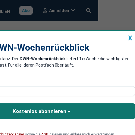
Anmelden
Abo
ILIEN
X
a
DWN-Wochenrückblick
WN-Wochenrückblick
stanz: Der
DWN-Wochenrückblick
liefert 1x/Woche die wichtigsten
uflaune - Gold
. Für alle, deren Postfach überläuft.
äne zur bevorstehenden
chadet dies nicht, jedoch
Kostenlos abonnieren »
ne Käufergruppe mehr und
chutzerklärung
sowie die
AGB
gelesen und erkläre mich einverstanden.