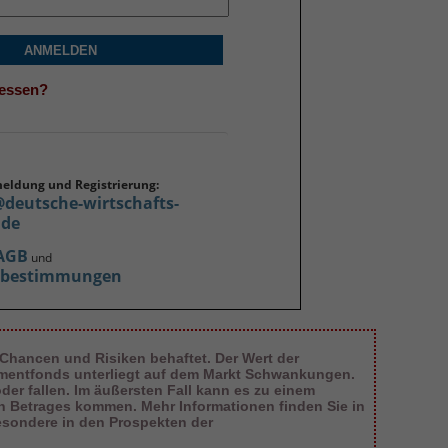
ANMELDEN
gessen?
meldung und Registrierung:
@deutsche-wirtschafts-
.de
AGB
und
zbestimmungen
 Chancen und Risiken behaftet. Der Wert der
tmentfonds unterliegt auf dem Markt Schwankungen.
er fallen. Im äußersten Fall kann es zu einem
en Betrages kommen. Mehr Informationen finden Sie in
esondere in den Prospekten der