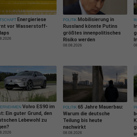
Energieriese
Mobilisierung in
TSCHAFT
POLITIK
I
nt vor Wasserstoff-
Russland könnte Putins
I
laps
größtes innenpolitisches
g
8.2026
Risiko werden
I
08.08.2026
0
Volvo ES90 im
65 Jahre Mauerbau:
TERNEHMEN
POLITIK
P
t: Ein guter Grund, den
Warum die deutsche
b
utschen Lebewohl zu
Teilung bis heute
K
gen?
nachwirkt
g
8.2026
08.08.2026
u