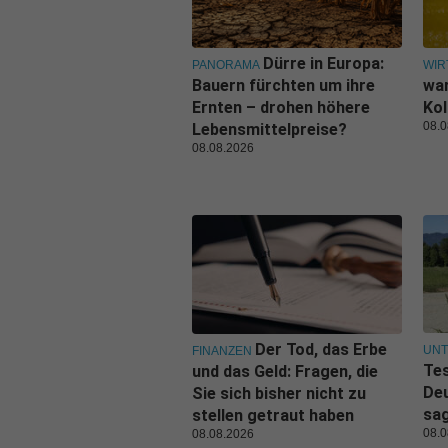
Dürre in Europa:
PANORAMA
WIR
Bauern fürchten um ihre
war
Ernten – drohen höhere
Kol
08.0
Lebensmittelpreise?
08.08.2026
Der Tod, das Erbe
UN
FINANZEN
Tes
und das Geld: Fragen, die
De
Sie sich bisher nicht zu
sa
stellen getraut haben
08.0
08.08.2026