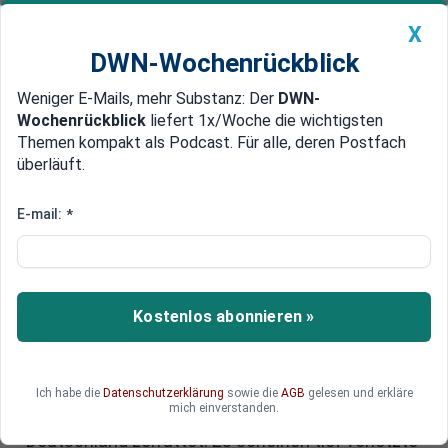
X
DWN-Wochenrückblick
Weniger E-Mails, mehr Substanz: Der
DWN-
Geldanlage Premium
Newsticker
MEIN DWN:
Wochenrückblick
liefert 1x/Woche die wichtigsten
Edelmetalle
DWN-Magazin
China
Themen kompakt als Podcast. Für alle, deren Postfach
überläuft.
DWN-Wochenrückblick
Auto Premium
Warum sich Ungarn „Viktor
E-mail:
*
Donald Scholz“ wünscht - und
eine Zeitmaschine
Kostenlos abonnieren »
Ungarn hat im Sommer die EU-
Ratspräsidentschaft übernommen – ist jedoch
ausgegrenzt und weitgehend isoliert. Nicht erst
seit dem unerbittlichen Kurs Viktor Orbáns in
Ich habe die
Datenschutzerklärung
sowie die
AGB
gelesen und erkläre
mich einverstanden.
Migrationsfragen ist die Beziehung zu
Deutschland zerrüttet. Es scheinen tief verletzte