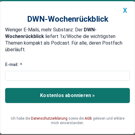
X
DWN-Wochenrückblick
Weniger E-Mails, mehr Substanz: Der
DWN-
Geldanlage Premium
Newsticker
MEIN DWN:
Wochenrückblick
liefert 1x/Woche die wichtigsten
Edelmetalle
DWN-Magazin
China
Themen kompakt als Podcast. Für alle, deren Postfach
überläuft.
DWN-Wochenrückblick
Auto Premium
Millionen-Strafe soll Ungarn von
E-mail:
*
EU-Geldern abgezogen werden
Ungarn liegt schon lange im Clinch mit Brüssel.
Ein Streit um die Asylpolitik des Landes könnte
Kostenlos abonnieren »
Budapest nun teuer zu stehen kommen.
Ich habe die
Datenschutzerklärung
sowie die
AGB
gelesen und erkläre
mich einverstanden.
Deutsche Wirtschaftsnachrichten