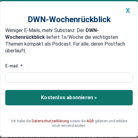
X
DWN-Wochenrückblick
Weniger E-Mails, mehr Substanz: Der
DWN-
Geldanlage Premium
Newsticker
MEIN DWN:
Wochenrückblick
liefert 1x/Woche die wichtigsten
Edelmetalle
DWN-Magazin
China
Themen kompakt als Podcast. Für alle, deren Postfach
überläuft.
DWN-Wochenrückblick
Auto Premium
Ring frei: Der Wahlkampf ist
E-mail:
*
eröffnet - Was wollen Union,
SPD und Grüne?
Kostenlos abonnieren »
Ausländer, Steuern, Wirtschaft und
Waffenlieferungen: Am Tag nach der
Vertrauensfrage richtet sich der Fokus auf
hochemotionale Themen. Union, SPD und Grüne
Ich habe die
Datenschutzerklärung
sowie die
AGB
gelesen und erkläre
mich einverstanden.
stellen in Berlin ihre Programme zur
bevorstehenden Bundestagswahl vor. Der 23.