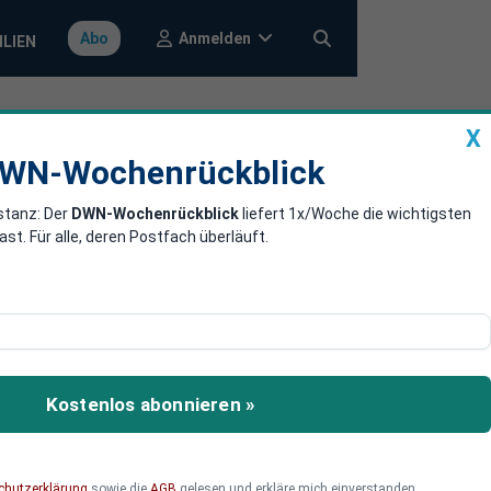
Anmelden
Abo
ILIEN
X
a
DWN-Wochenrückblick
WN-Wochenrückblick
stanz: Der
DWN-Wochenrückblick
liefert 1x/Woche die wichtigsten
t in den
. Für alle, deren Postfach überläuft.
hen der ersten Covid-19-
che das sind – und was
Kostenlos abonnieren »
chutzerklärung
sowie die
AGB
gelesen und erkläre mich einverstanden.