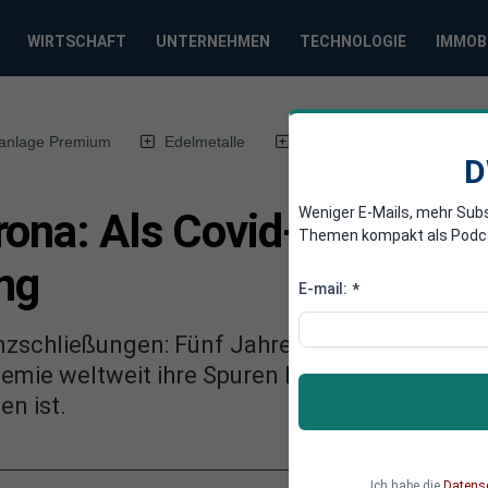
WIRTSCHAFT
UNTERNEHMEN
TECHNOLOGIE
IMMOB
anlage Premium
Edelmetalle
DWN-Magazin
Chin
D
Weniger E-Mails, mehr Sub
ona: Als Covid-19 die Wel
Themen kompakt als Podcast
ng
E-mail:
*
zschließungen: Fünf Jahre nach dem Auftauc
emie weltweit ihre Spuren hinterlassen. Wel
n ist.
Ich habe die
Datens