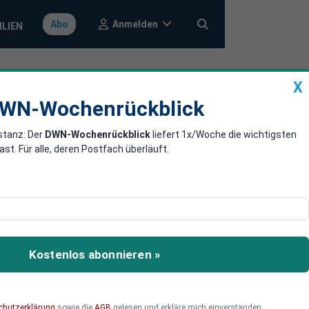
Anmelden
Abo
ILIEN
X
a
DWN-Wochenrückblick
WN-Wochenrückblick
stanz: Der
DWN-Wochenrückblick
liefert 1x/Woche die wichtigsten
n der 1970er-
. Für alle, deren Postfach überläuft.
lenstein in der
e diskutiert man über das
Kostenlos abonnieren »
r-Jahren verändert, und
chutzerklärung
sowie die
AGB
gelesen und erkläre mich einverstanden.