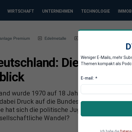
WIRTSCHAFT
UNTERNEHMEN
TECHNOLOGIE
IMMOB
anlage Premium
Edelmetalle
DWN-Magazin
Chin
D
Weniger E-Mails, mehr Sub
Deutschland: Die Reforme
Themen kompakt als Podcast
blick
E-mail:
*
and wurde 1970 auf 18 Jahre gesenkt, ein Mei
dabei Druck auf die Bundesrepublik aus. Heut
e hat sich die politische Jugend seit den 70e
esellschaftliche Wandel?
Ich habe die
Datens