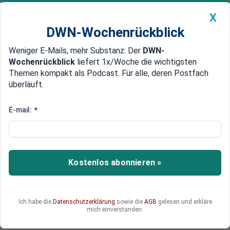
X
DWN-Wochenrückblick
Weniger E-Mails, mehr Substanz: Der
DWN-
Geldanlage Premium
Newsticker
MEIN DWN:
Wochenrückblick
liefert 1x/Woche die wichtigsten
Edelmetalle
DWN-Magazin
China
Themen kompakt als Podcast. Für alle, deren Postfach
überläuft.
DWN-Wochenrückblick
Auto Premium
Sabotageverdacht: Bulgarisches
E-mail:
*
Schiff in Ostsee festgesetzt
Nach der Beschädigung eines Unterseekabels in
der Ostsee hat Schweden ein bulgarisches
Kostenlos abonnieren »
Schiff wegen Sabotageverdachts festgesetzt.
Der Besitzer des Frachters schließt eine
absichtliche Tat aus. Neben Schweden und
Ich habe die
Datenschutzerklärung
sowie die
AGB
gelesen und erkläre
Lettland ermittelt auch Deutschland.
mich einverstanden.
Vorsätzliche Sabotage oder schlechtes Wetter?