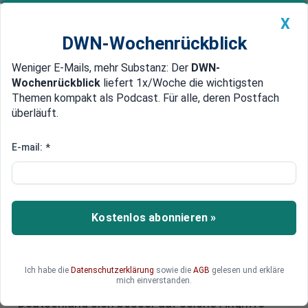
X
DWN-Wochenrückblick
Weniger E-Mails, mehr Substanz: Der
DWN-
Geldanlage Premium
Newsticker
MEIN DWN:
Wochenrückblick
liefert 1x/Woche die wichtigsten
Edelmetalle
DWN-Magazin
China
Themen kompakt als Podcast. Für alle, deren Postfach
überläuft.
DWN-Wochenrückblick
Auto Premium
Sabotageakte in der Ostsee: Von
E-mail:
*
Notz fordert entschlossene
Reaktion
Kostenlos abonnieren »
Sabotageakte in der Ostsee alarmieren die Politik
– Grünen-Politiker von Notz fordert besseren
Schutz. Es geht um die unklare Zuständigkeit bei
hybriden Bedrohungen, wie etwa der Zerstörung
Ich habe die
Datenschutzerklärung
sowie die
AGB
gelesen und erkläre
mich einverstanden.
von Datenkabeln. Von Notz fordert, dass
Deutschland sich besser auf solche Angriffe