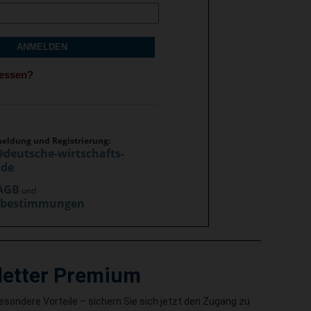
ANMELDEN
gessen?
meldung und Registrierung:
@deutsche-wirtschafts-
.de
AGB
und
zbestimmungen
letter Premium
besondere Vorteile – sichern Sie sich jetzt den Zugang zu