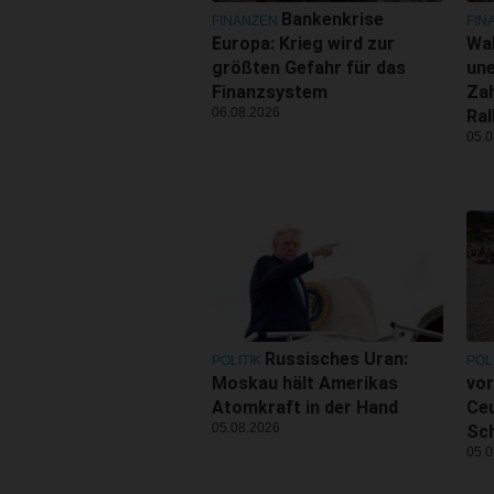
Bankenkrise
FINANZEN
FIN
Europa: Krieg wird zur
Wal
größten Gefahr für das
une
Finanzsystem
Zah
06.08.2026
Ral
05.0
Russisches Uran:
POLITIK
POL
Moskau hält Amerikas
vor
Atomkraft in der Hand
Ceu
05.08.2026
Sc
05.0