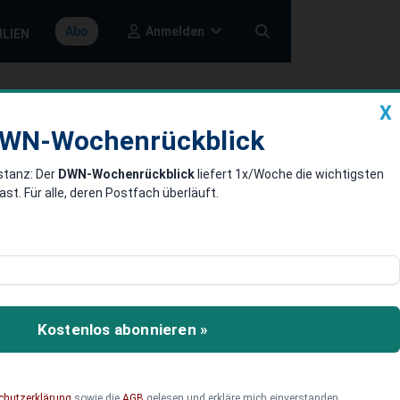
Anmelden
Abo
ILIEN
X
a
DWN-Wochenrückblick
WN-Wochenrückblick
stanz: Der
DWN-Wochenrückblick
liefert 1x/Woche die wichtigsten
rrad-Leasing
. Für alle, deren Postfach überläuft.
lebt. Noch stärker wuchs
r Steuersatz für den
Kostenlos abonnieren »
 gesenkt wurde. Lesen Sie,
chutzerklärung
sowie die
AGB
gelesen und erkläre mich einverstanden.