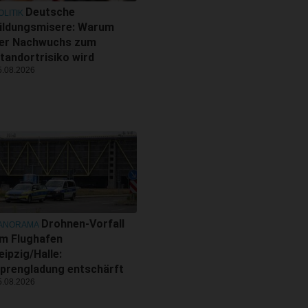
Deutsche
OLITIK
ildungsmisere: Warum
er Nachwuchs zum
tandortrisiko wird
5.08.2026
Drohnen-Vorfall
ANORAMA
m Flughafen
eipzig/Halle:
prengladung entschärft
5.08.2026