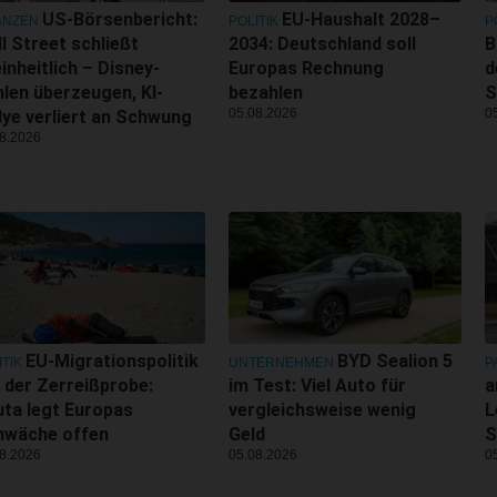
US-Börsenbericht:
EU-Haushalt 2028–
ANZEN
POLITIK
P
l Street schließt
2034: Deutschland soll
B
inheitlich – Disney-
Europas Rechnung
d
len überzeugen, KI-
bezahlen
S
05.08.2026
0
lye verliert an Schwung
8.2026
EU-Migrationspolitik
BYD Sealion 5
ITIK
UNTERNEHMEN
P
 der Zerreißprobe:
im Test: Viel Auto für
a
ta legt Europas
vergleichsweise wenig
L
hwäche offen
Geld
S
8.2026
05.08.2026
0