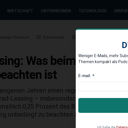
WIRTSCHAFT
UNTERNEHMEN
TECHNOLOGIE
IMMOB
anlage Premium
Edelmetalle
DWN-Magazin
Chin
D
Weniger E-Mails, mehr Sub
sing: Was beim Dienstfah
Themen kompakt als Podcast
eachten ist
E-mail:
*
gangenen Jahren einen regelrechten Boom er
rad-Leasing – insbesondere nachdem 2020 de
natlich 0,25 Prozent des Bruttolistenpreises
ng unbedingt zu beachten ist.
Ich habe die
Datens