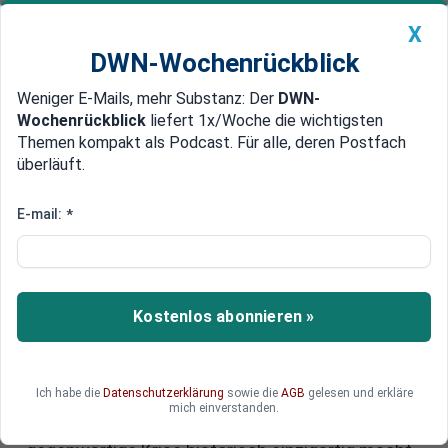
X
DWN-Wochenrückblick
Weniger E-Mails, mehr Substanz: Der
DWN-
Geldanlage Premium
Newsticker
MEIN DWN:
Wochenrückblick
liefert 1x/Woche die wichtigsten
Edelmetalle
DWN-Magazin
China
Themen kompakt als Podcast. Für alle, deren Postfach
überläuft.
DWN-Wochenrückblick
Auto Premium
Top-Wirtschaftshistoriker über
E-mail:
*
die Krise: „Das Hautproblem
sehe ich bei der politischen Elite
und den Meinungsmachern”
Kostenlos abonnieren »
Deutschland befindet sich in einer der
schwersten Wirtschaftskrisen seit dem Zweiten
Ich habe die
Datenschutzerklärung
sowie die
AGB
gelesen und erkläre
Weltkrieg. Der Wirtschaftshistoriker Werner
mich einverstanden.
Plumpe erklärt im DWN-Interview, was die