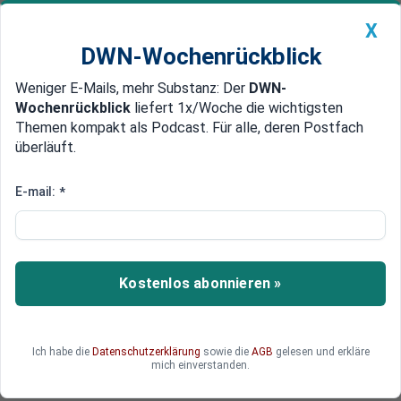
X
DWN-Wochenrückblick
Weniger E-Mails, mehr Substanz: Der
DWN-
Geldanlage Premium
Newsticker
MEIN DWN:
Wochenrückblick
liefert 1x/Woche die wichtigsten
Edelmetalle
DWN-Magazin
China
Themen kompakt als Podcast. Für alle, deren Postfach
überläuft.
DWN-Wochenrückblick
Auto Premium
Tunnel-Wärme: Wie U-Bahnen
E-mail:
*
Wohnungen heizen können
U-Bahnen bringen Menschen ans Ziel – und
könnten dabei gleichzeitig Wohnungen heizen.
Kostenlos abonnieren »
Einige europäische Metropolen setzen bereits
auf Tunnel-Wärme. Doch ist dieses Modell auch
in Deutschland umsetzbar?
Ich habe die
Datenschutzerklärung
sowie die
AGB
gelesen und erkläre
mich einverstanden.