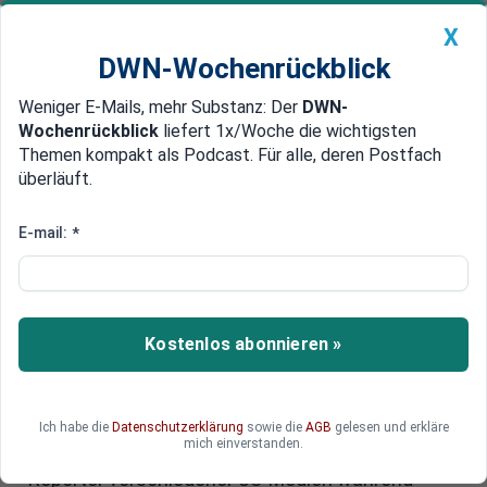
X
DWN-Wochenrückblick
Weniger E-Mails, mehr Substanz: Der
DWN-
Geldanlage Premium
Newsticker
MEIN DWN:
Wochenrückblick
liefert 1x/Woche die wichtigsten
Edelmetalle
DWN-Magazin
China
Themen kompakt als Podcast. Für alle, deren Postfach
überläuft.
DWN-Wochenrückblick
Auto Premium
Trump plant Gespräch mit Putin
E-mail:
*
- EU diskutiert Ukraine-
Unterstützung
Kostenlos abonnieren »
US-Präsident Donald Trump beabsichtigt nach
eigenen Angaben, am Dienstag mit Kremlchef
Wladimir Putin zu sprechen, und sieht dabei gute
Chancen auf eine Einigung zur Beendigung des
Ich habe die
Datenschutzerklärung
sowie die
AGB
gelesen und erkläre
mich einverstanden.
Ukraine-Kriegs. Dies berichteten mitreisende
Reporter verschiedener US-Medien während