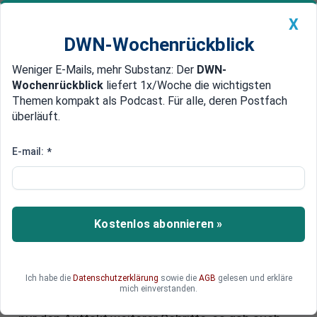
X
DWN-Wochenrückblick
Weniger E-Mails, mehr Substanz: Der
DWN-
Geldanlage Premium
Newsticker
MEIN DWN:
Wochenrückblick
liefert 1x/Woche die wichtigsten
Edelmetalle
DWN-Magazin
China
Themen kompakt als Podcast. Für alle, deren Postfach
überläuft.
DWN-Wochenrückblick
Auto Premium
Abstimmung: Bundesrat stimmt
E-mail:
*
Grundgesetzänderung bei
Schuldenbremse zu und
ermöglicht Finanzpaket
Kostenlos abonnieren »
Das milliardenschwere Finanzpaket für
Verteidigung und Infrastruktur hat nun auch im
Ich habe die
Datenschutzerklärung
sowie die
AGB
gelesen und erkläre
Bundesrat die erforderliche Zweidrittelmehrheit
mich einverstanden.
erhalten. Viele Länderchefs sehen darin jedoch