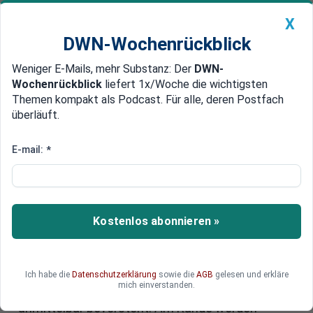
X
DWN-Wochenrückblick
Weniger E-Mails, mehr Substanz: Der
DWN-
Geldanlage Premium
Newsticker
MEIN DWN:
Wochenrückblick
liefert 1x/Woche die wichtigsten
Edelmetalle
DWN-Magazin
China
Themen kompakt als Podcast. Für alle, deren Postfach
überläuft.
DWN-Wochenrückblick
Auto Premium
US-Börsen: Der Handelskrieg
E-mail:
*
gefährdet die US-
Ausnahmestellung
Kostenlos abonnieren »
Da Investitionen nach neuen Möglichkeiten
abseits der zuletzt florierenden US-Finanzmärkte
suchen, wird an der Wall Street diskutiert, ob
diese Veränderungen von Dauer sind oder ob eine
Ich habe die
Datenschutzerklärung
sowie die
AGB
gelesen und erkläre
mich einverstanden.
Erholung der amerikanischen Finanzmärkte
unmittelbar bevorsteht. Am Rande werden