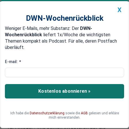
X
DWN-Wochenrückblick
Weniger E-Mails, mehr Substanz: Der
DWN-
Geldanlage Premium
Newsticker
MEIN DWN:
Wochenrückblick
liefert 1x/Woche die wichtigsten
Edelmetalle
DWN-Magazin
China
Themen kompakt als Podcast. Für alle, deren Postfach
überläuft.
DWN-Wochenrückblick
Auto Premium
DAX aktuell: DAX-Kurs fällt nach
E-mail:
*
Trumps Zollankündigung - wie
sollten Anleger reagieren?
Kostenlos abonnieren »
Die erneute Zollankündigung von US-Präsident
Donald Trump hat am Donnerstag die
Aktienmärkte stark unter Druck gesetzt. Der
DAX-Kurs fiel zum Handelsstart auf den tiefsten
Ich habe die
Datenschutzerklärung
sowie die
AGB
gelesen und erkläre
mich einverstanden.
Wert seit Anfang Februar. Was bedeutet das nun
für Anleger? Wie sollten Investoren auf die