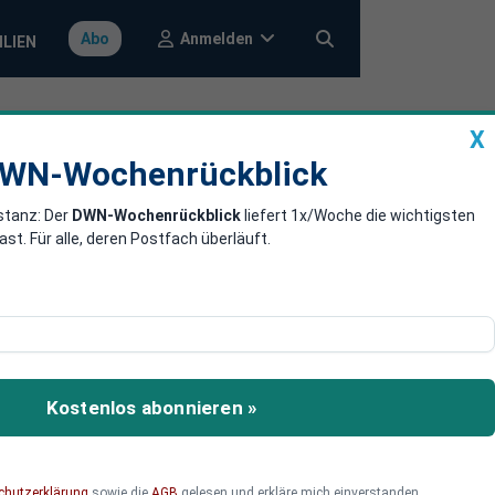
Anmelden
Abo
ILIEN
X
a
DWN-Wochenrückblick
WN-Wochenrückblick
stanz: Der
DWN-Wochenrückblick
liefert 1x/Woche die wichtigsten
s Lkw-
. Für alle, deren Postfach überläuft.
g der Altersgrenze für
 durch autonome Lkw
Kostenlos abonnieren »
chutzerklärung
sowie die
AGB
gelesen und erkläre mich einverstanden.