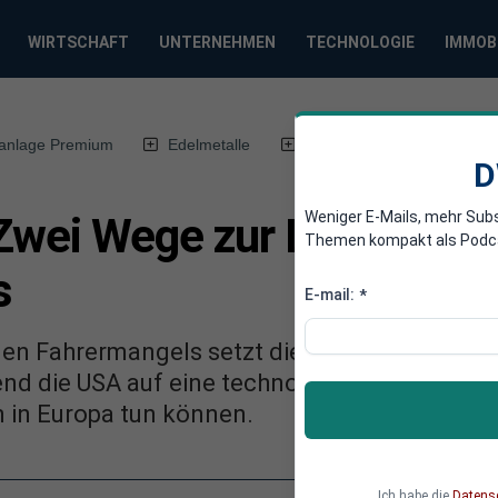
WIRTSCHAFT
UNTERNEHMEN
TECHNOLOGIE
IMMOB
anlage Premium
Edelmetalle
DWN-Magazin
Chin
D
Weniger E-Mails, mehr Sub
 Zwei Wege zur Lösung de
Themen kompakt als Podcast
s
E-mail:
*
en Fahrermangels setzt die EU auf die Senkun
end die USA auf eine technologische Lösung
 in Europa tun können.
Ich habe die
Datens