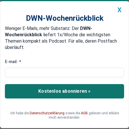
X
DWN-Wochenrückblick
Weniger E-Mails, mehr Substanz: Der
DWN-
Geldanlage Premium
Newsticker
MEIN DWN:
Wochenrückblick
liefert 1x/Woche die wichtigsten
Edelmetalle
DWN-Magazin
China
Themen kompakt als Podcast. Für alle, deren Postfach
überläuft.
DWN-Wochenrückblick
Auto Premium
Boom verpasst? Die Öl- und
E-mail:
*
Gasindustrie in Trumps zweiter
Amtszeit
Kostenlos abonnieren »
Die Öl- und Gasindustrie erwartete, dass Donald
Trump eine „Goldene Gans“ für die Branche sein
würde – doch stattdessen sehen sich die
Unternehmen einem erhöhten Preisdruck und
Ich habe die
Datenschutzerklärung
sowie die
AGB
gelesen und erkläre
mich einverstanden.
steigenden Zöllen gegenüber.