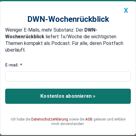
X
DWN-Wochenrückblick
Weniger E-Mails, mehr Substanz: Der
DWN-
Geldanlage Premium
Newsticker
MEIN DWN:
Wochenrückblick
liefert 1x/Woche die wichtigsten
Edelmetalle
DWN-Magazin
China
Themen kompakt als Podcast. Für alle, deren Postfach
überläuft.
DWN-Wochenrückblick
Auto Premium
Diesel-Spritkosten schnellen
E-mail:
*
nach oben - und könnten wegen
Ölpreis weiter steigen
Kostenlos abonnieren »
In Deutschland steigen die Spritkosten. Vor allem
der Liter Diesel hat sich in den letzten fünf
Wochen stark verteuert. Als Ursachen macht der
ADAC den anziehenden Ölpreis aus, den
Ich habe die
Datenschutzerklärung
sowie die
AGB
gelesen und erkläre
mich einverstanden.
schwachen Euro und die CO2-Bepreisung.