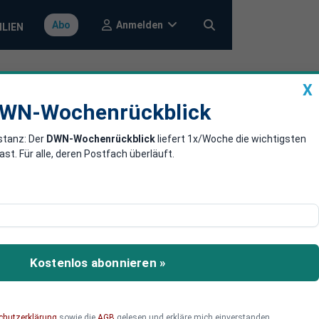
Anmelden
Abo
ILIEN
X
a
DWN-Wochenrückblick
WN-Wochenrückblick
stanz: Der
DWN-Wochenrückblick
liefert 1x/Woche die wichtigsten
025: Norden
. Für alle, deren Postfach überläuft.
Entwicklung
 verzeichnet der Norden
Kostenlos abonnieren »
fo-Instituts offenbart:
timmten Regionen
chutzerklärung
sowie die
AGB
gelesen und erkläre mich einverstanden.