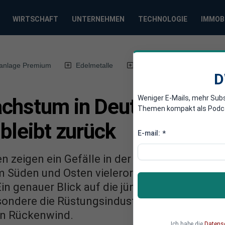
WIRTSCHAFT
UNTERNEHMEN
TECHNOLOGIE
IMMOB
anlage Premium
Edelmetalle
DWN-Magazin
Chin
D
Weniger E-Mails, mehr Sub
chstum in Deutschland 2
Themen kompakt als Podcast
 bleibt zurück
E-mail:
*
 zeigen ein Gefälle in der wirtschaftlichen 
 Süden und Osten vielerorts Flaute herrscht,
n genauer Blick auf die jüngsten Zahlen des I
sondere die Rüstungsindustrie, geben in bes
en Rückenwind.
Ich habe die
Datens