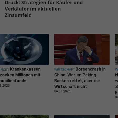
Druck: Strategien für Käufer und
Verkäufer im aktuellen
Zinsumfeld
Krankenkassen
Börsencrash in
ANZEN
WIRTSCHAFT
W
zocken Millionen mit
China: Warum Peking
N
obilienfonds
Banken rettet, aber die
w
8.2026
Wirtschaft nicht
S
06.08.2026
k
0