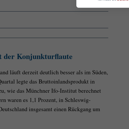
t der Konjunkturflaute
nd läuft derzeit deutlich besser als im Süden,
uartal legte das Bruttoinlandsprodukt in
u, wie das Münchner Ifo-Institut berechnet
n waren es 1,1 Prozent, in Schleswig-
 Deutschland insgesamt einen Rückgang um