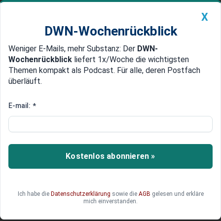
X
DWN-Wochenrückblick
Weniger E-Mails, mehr Substanz: Der
DWN-
Geldanlage Premium
Newsticker
MEIN DWN:
Wochenrückblick
liefert 1x/Woche die wichtigsten
Edelmetalle
DWN-Magazin
China
Themen kompakt als Podcast. Für alle, deren Postfach
überläuft.
DWN-Wochenrückblick
Auto Premium
KI als Schlüssel zur Vier-Tage-
E-mail:
*
Woche? Nur mit klugen
Managern!
Kostenlos abonnieren »
KI allein schafft keine Vier-Tage-Woche –
Unternehmen müssen den Wandel bewusst
steuern. Doch was heißt das konkret und was
bedeutet das eigentlich für die Angestellten?
Ich habe die
Datenschutzerklärung
sowie die
AGB
gelesen und erkläre
mich einverstanden.