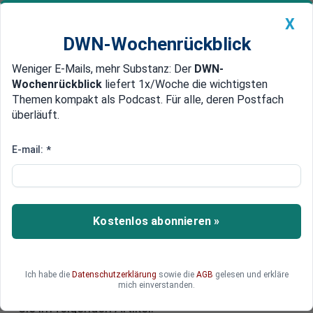
X
DWN-Wochenrückblick
Weniger E-Mails, mehr Substanz: Der
DWN-
Geldanlage Premium
Newsticker
MEIN DWN:
Wochenrückblick
liefert 1x/Woche die wichtigsten
Edelmetalle
DWN-Magazin
China
Themen kompakt als Podcast. Für alle, deren Postfach
überläuft.
DWN-Wochenrückblick
Auto Premium
Feiertage 2026: Alle Termine,
E-mail:
*
Brückentage und Regeln – wie
Sie am besten profitieren
Kostenlos abonnieren »
Die Feiertage 2026 liegen günstig und
ermöglichen viele lange Wochenenden. Wer früh
plant, kann deshalb Brückentage optimal nutzen.
Unternehmen müssen jedoch bei Feiertagsarbeit
Ich habe die
Datenschutzerklärung
sowie die
AGB
gelesen und erkläre
mich einverstanden.
strenge Regeln beachten. Mehr dazu erfahren
Sie im folgenden Artikel.