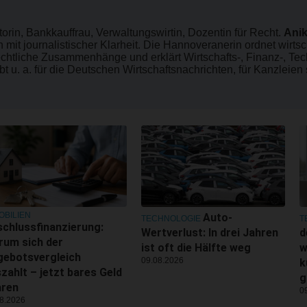
utorin, Bankkauffrau, Verwaltungswirtin, Dozentin für Recht.
Anik
mit journalistischer Klarheit. Die Hannoveranerin ordnet wirtsc
rechtliche Zusammenhänge und erklärt Wirtschafts-, Finanz-, Te
bt u. a. für die Deutschen Wirtschaftsnachrichten, für Kanzleien
OBILIEN
Auto-
TECHNOLOGIE
T
chlussfinanzierung:
Wertverlust: In drei Jahren
d
rum sich der
ist oft die Hälfte weg
w
gebotsvergleich
09.08.2026
k
zahlt – jetzt bares Geld
g
aren
0
8.2026