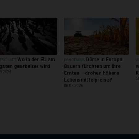
Wo in der EU am
Dürre in Europa:
TSCHAFT
PANORAMA
W
gsten gearbeitet wird
Bauern fürchten um ihre
w
8.2026
Ernten – drohen höhere
K
0
Lebensmittelpreise?
08.08.2026