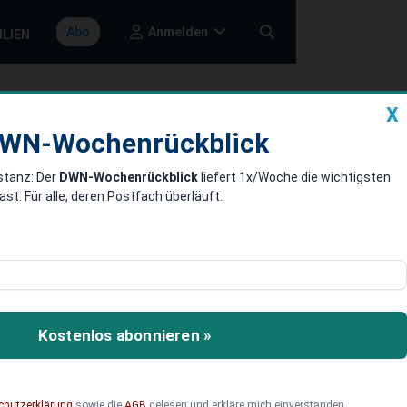
Anmelden
Abo
ILIEN
X
a
DWN-Wochenrückblick
WN-Wochenrückblick
stanz: Der
DWN-Wochenrückblick
liefert 1x/Woche die wichtigsten
 Euro
. Für alle, deren Postfach überläuft.
schungszulage zu einem
räge liegen ab 2026
Kostenlos abonnieren »
en.
chutzerklärung
sowie die
AGB
gelesen und erkläre mich einverstanden.