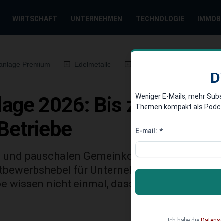
WIRTSCHAFT
UNTERNEHMEN
TECHNOLOGIE
IMMOB
anlage Premium
Edelmetalle
DWN-Magazin
Chin
D
Weniger E-Mails, mehr Sub
age 2026: Bis zu 4,2 Mio.
Themen kompakt als Podcast
Betriebe
E-mail:
*
n und pauschalen Gemeinkosten wird die For
tbewerbshebel für Unternehmen. Millionenbet
ebe wissen nicht einmal, dass sie Anspruch hab
Ich habe die
Datens