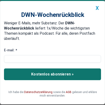
X
DWN-Wochenrückblick
Weniger E-Mails, mehr Substanz: Der
DWN-
Geldanlage Premium
Newsticker
MEIN DWN:
Wochenrückblick
liefert 1x/Woche die wichtigsten
Edelmetalle
DWN-Magazin
China
Themen kompakt als Podcast. Für alle, deren Postfach
überläuft.
DWN-Wochenrückblick
Auto Premium
Ungenutztes Potenzial auf dem
E-mail:
*
Arbeitsmarkt: Rekordteilzeit in
Deutschland
Kostenlos abonnieren »
Teilzeit-Weltmeister Deutschland hat noch
einmal nachgelegt: Die Teilzeit-Quote stieg im
ersten Quartal auf einen neuen Rekord. Wie viele
Beschäftigte nicht voll arbeiten.
Ich habe die
Datenschutzerklärung
sowie die
AGB
gelesen und erkläre
mich einverstanden.