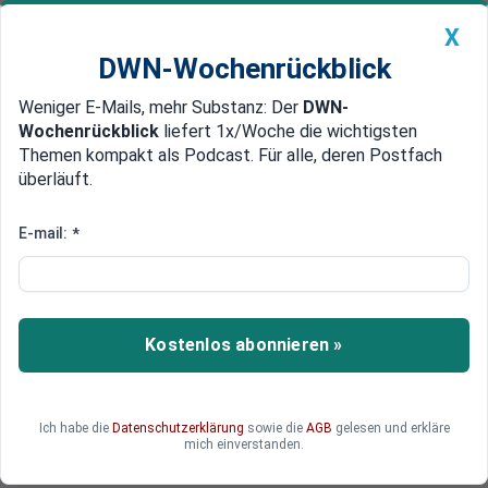
X
DWN-Wochenrückblick
Weniger E-Mails, mehr Substanz: Der
DWN-
Geldanlage Premium
Newsticker
MEIN DWN:
Wochenrückblick
liefert 1x/Woche die wichtigsten
Edelmetalle
DWN-Magazin
China
Themen kompakt als Podcast. Für alle, deren Postfach
überläuft.
DWN-Wochenrückblick
Auto Premium
Nvidia-Aktie: Wie der KI-
E-mail:
*
Champion den Halbleitermarkt
dominiert und Anleger
elektrisiert
Kostenlos abonnieren »
Nvidia-Aktie sprengt alle Rekorde – doch kann
der KI-Gigant seinen Höhenflug halten, wenn
Ich habe die
Datenschutzerklärung
sowie die
AGB
gelesen und erkläre
Politik, Konkurrenz und Überbewertung zum
mich einverstanden.
Risiko werden?