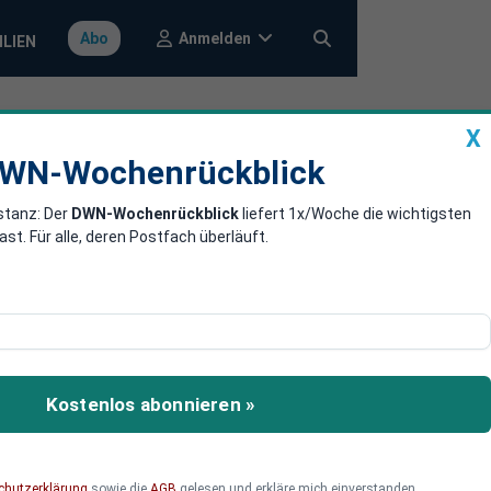
Anmelden
Abo
ILIEN
X
a
DWN-Wochenrückblick
WN-Wochenrückblick
stanz: Der
DWN-Wochenrückblick
liefert 1x/Woche die wichtigsten
gust und
. Für alle, deren Postfach überläuft.
rkte – und die Vorzeichen
Zollkrieg, schwächelnder
Kostenlos abonnieren »
ns Stocken.
chutzerklärung
sowie die
AGB
gelesen und erkläre mich einverstanden.