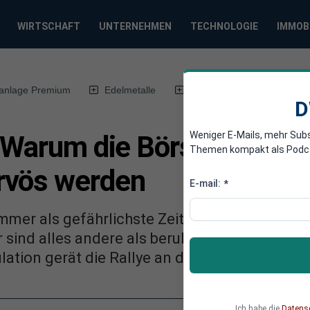
WIRTSCHAFT
UNTERNEHMEN
TECHNOLOGIE
IMMOB
anlage Premium
Edelmetalle
DWN-Magazin
Chin
D
Weniger E-Mails, mehr Sub
: Warum die Börsen im Au
Themen kompakt als Podcast
rvös werden
E-mail:
*
ommer als gefährlichste Zeit für die Aktienmä
 sind alles andere als beruhigend. Zwischen 
ation gerät die Rallye an der Börse aktuell i
Ich habe die
Datens