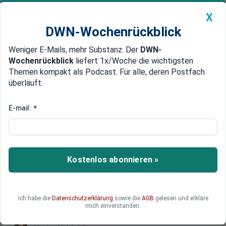
X
DWN-Wochenrückblick
Weniger E-Mails, mehr Substanz: Der
DWN-
Geldanlage Premium
Newsticker
MEIN DWN:
Wochenrückblick
liefert 1x/Woche die wichtigsten
Edelmetalle
DWN-Magazin
China
Themen kompakt als Podcast. Für alle, deren Postfach
überläuft.
DWN-Wochenrückblick
Auto Premium
Saudi-Arabien investiert
E-mail:
*
Milliarden in Solarenergie
Saudi-Arabien investiert Milliarden in
Solarenergie – nicht aus Klimagründen, sondern
Kostenlos abonnieren »
um mehr Öl exportieren zu können. Eine Strategie
mit weltweiten Folgen.
Ich habe die
Datenschutzerklärung
sowie die
AGB
gelesen und erkläre
mich einverstanden.