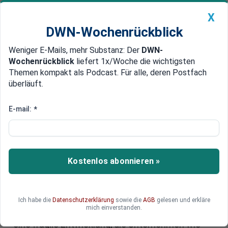
X
DWN-Wochenrückblick
Weniger E-Mails, mehr Substanz: Der
DWN-
Geldanlage Premium
Newsticker
MEIN DWN:
Wochenrückblick
liefert 1x/Woche die wichtigsten
Edelmetalle
DWN-Magazin
China
Themen kompakt als Podcast. Für alle, deren Postfach
überläuft.
DWN-Wochenrückblick
Auto Premium
Arbeitslosigkeit in Deutschland:
E-mail:
*
Zahl sinkt wieder unter drei
Millionen
Kostenlos abonnieren »
Die Zahl der Arbeitslosen ist im September
gesunken, doch der Rückgang wirkt trügerisch.
Zwar sorgt die übliche Herbstbelebung für
Entlastung, doch im Vergleich zum Vorjahr bleibt
Ich habe die
Datenschutzerklärung
sowie die
AGB
gelesen und erkläre
mich einverstanden.
die Lage angespannt. Hinter den Zahlen steckt
eine fragile Entwicklung, die Unternehmen wie