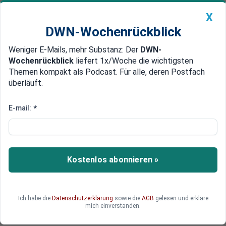
X
DWN-Wochenrückblick
Weniger E-Mails, mehr Substanz: Der
DWN-
Geldanlage Premium
Newsticker
MEIN DWN:
Wochenrückblick
liefert 1x/Woche die wichtigsten
Edelmetalle
DWN-Magazin
China
Themen kompakt als Podcast. Für alle, deren Postfach
überläuft.
DWN-Wochenrückblick
Auto Premium
Studie: Wohnungsnot droht
E-mail:
*
Wirtschaftskrise zu verschärfen
Der Wohnungsbau in Deutschland steht still –
ausgebremst durch steigende Kosten, Bürokratie
Kostenlos abonnieren »
und Baulandmangel. Während die Bauministerin
auf Besserung hofft, warnen Experten vor einem
ernsten wirtschaftlichen Problem.
Ich habe die
Datenschutzerklärung
sowie die
AGB
gelesen und erkläre
mich einverstanden.