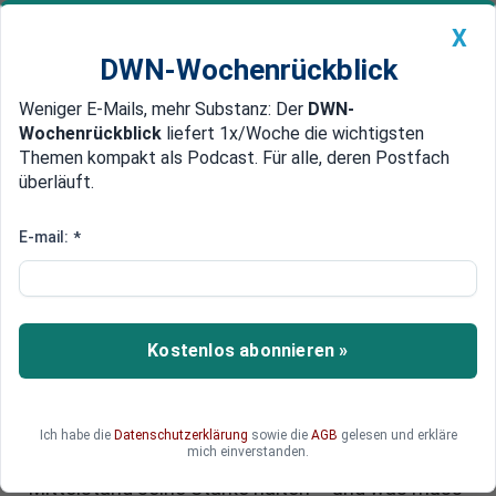
X
DWN-Wochenrückblick
Weniger E-Mails, mehr Substanz: Der
DWN-
Geldanlage Premium
Newsticker
MEIN DWN:
Wochenrückblick
liefert 1x/Woche die wichtigsten
Edelmetalle
DWN-Magazin
China
Themen kompakt als Podcast. Für alle, deren Postfach
überläuft.
DWN-Wochenrückblick
Auto Premium
KfW-Analyse: Mittelstand-
E-mail:
*
Beschäftigungsrekord erreicht –
Bürokratie bleibt Bremse
Kostenlos abonnieren »
Der Mittelstand in Deutschland erreicht einen
historischen Mittelstand-Beschäftigungsrekord,
doch die Euphorie bleibt gedämpft. Steigende
Kosten, Bürokratie und schwache Investitionen
Ich habe die
Datenschutzerklärung
sowie die
AGB
gelesen und erkläre
mich einverstanden.
gefährden den Aufschwung. Wie lange kann der
Mittelstand seine Stärke halten – und was muss