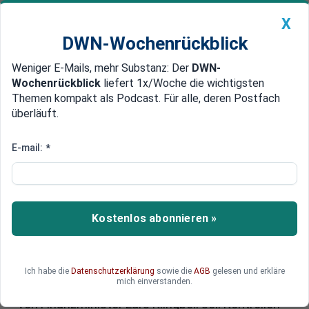
X
DWN-Wochenrückblick
Weniger E-Mails, mehr Substanz: Der
DWN-
Geldanlage Premium
Newsticker
MEIN DWN:
Wochenrückblick
liefert 1x/Woche die wichtigsten
Edelmetalle
DWN-Magazin
China
Themen kompakt als Podcast. Für alle, deren Postfach
überläuft.
DWN-Wochenrückblick
Auto Premium
Schwarzarbeit: Klingbeil
E-mail:
*
verschärft Kontrollen in
Friseursalons und Nagelstudios
Kostenlos abonnieren »
Schwarzarbeit bleibt ein zentrales Problem für
Staat und ehrliche Betriebe. Künftig rücken
Barbershops, Kosmetik- und Nagelstudios sowie
Lieferdienste stärker ins Visier der
Ich habe die
Datenschutzerklärung
sowie die
AGB
gelesen und erkläre
mich einverstanden.
Finanzkontrolle Schwarzarbeit. Das neue Gesetz
von Finanzminister Lars Klingbeil soll Kontrollen