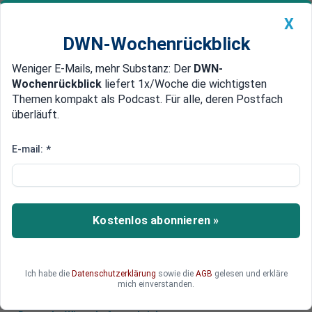
X
DWN-Wochenrückblick
Weniger E-Mails, mehr Substanz: Der
DWN-
Geldanlage Premium
Newsticker
MEIN DWN:
Wochenrückblick
liefert 1x/Woche die wichtigsten
Edelmetalle
DWN-Magazin
China
Themen kompakt als Podcast. Für alle, deren Postfach
überläuft.
DWN-Wochenrückblick
Auto Premium
Wohnungsbau zieht an: Zahl der
E-mail:
*
Genehmigungen steigt deutlich
Nach dem schwachen Vorjahr stehen die
Zeichen beim Wohnungsbau auf Erholung: Die
Kostenlos abonnieren »
Zahl der Genehmigungen steigt kräftig.
Besonders eine Wohnform fällt heraus.
Ich habe die
Datenschutzerklärung
sowie die
AGB
gelesen und erkläre
mich einverstanden.