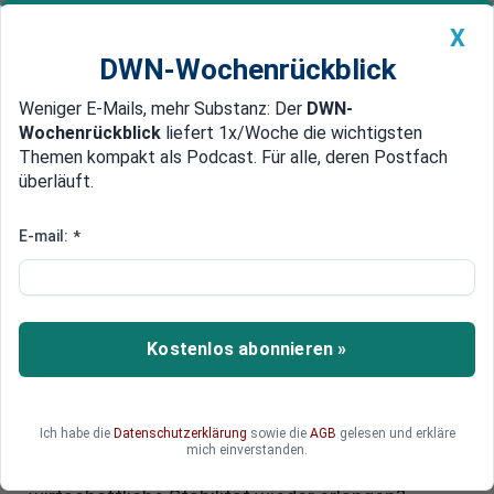
X
DWN-Wochenrückblick
Weniger E-Mails, mehr Substanz: Der
DWN-
Geldanlage Premium
Newsticker
MEIN DWN:
Wochenrückblick
liefert 1x/Woche die wichtigsten
Edelmetalle
DWN-Magazin
China
Themen kompakt als Podcast. Für alle, deren Postfach
überläuft.
DWN-Wochenrückblick
Auto Premium
Handelsstreit trifft große
E-mail:
*
Volkswirtschaften: Zölle
belasten Deutschland, China und
die USA
Kostenlos abonnieren »
Der globale Handelskrieg belastet die größten
Volkswirtschaften und sorgt für wachsende
Ich habe die
Datenschutzerklärung
sowie die
AGB
gelesen und erkläre
Unsicherheit bei Industrie und Konsum. Kann
mich einverstanden.
Deutschland trotz dieser Turbulenzen seine