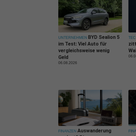
BYD Sealion 5
UNTERNEHMEN
TEC
im Test: Viel Auto für
zit
vergleichsweise wenig
Wal
06.0
Geld
06.08.2026
Auswanderung
FINANZEN
FIN