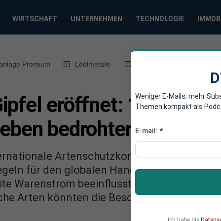
WIRTSCHAFT
UNTERNEHMEN
TECHNOLOGIE
IMMOB
anlage Premium
Edelmetalle
DWN-Magazin
Chin
D
Weniger E-Mails, mehr Sub
ipfel eröffnet: 185 Staat
Themen kompakt als Podcast
leben bedrohter Arten
E-mail:
*
ternationale Artenschutzkonferenz begonnen, 
egeln für den globalen Handel mit bedrohten 
eite Warenstrom beeinflusst Ökosysteme wei
sche Arten könnten die Beschlüsse weitreich
Ich habe die
Datens