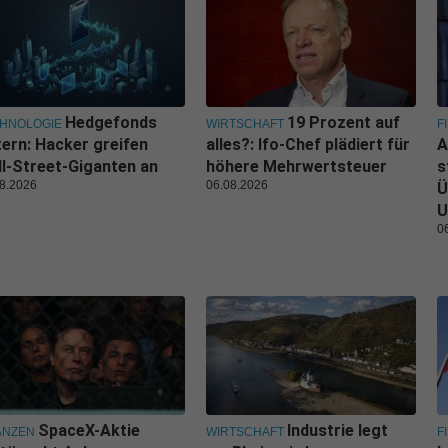
Hedgefonds
19 Prozent auf
HNOLOGIE
WIRTSCHAFT
F
tern: Hacker greifen
alles?: Ifo-Chef plädiert für
A
l-Street-Giganten an
höhere Mehrwertsteuer
s
8.2026
06.08.2026
Ü
U
0
SpaceX-Aktie
Industrie legt
ANZEN
WIRTSCHAFT
F