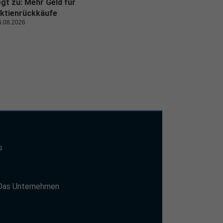
egt zu: Mehr Geld für
ktienrückkäufe
6.08.2026
s
t
Das Unternehmen