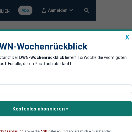
Anmelden
Abo
ILIEN
X
a
DWN-Wochenrückblick
WN-Wochenrückblick
stanz: Der
DWN-Wochenrückblick
liefert 1x/Woche die wichtigsten
en verhandeln
. Für alle, deren Postfach überläuft.
bei der Vertreter aus 185
Tier- und Pflanzenarten
Kostenlos abonnieren »
t über Landesgrenzen
ende Folgen haben.
chutzerklärung
sowie die
AGB
gelesen und erkläre mich einverstanden.