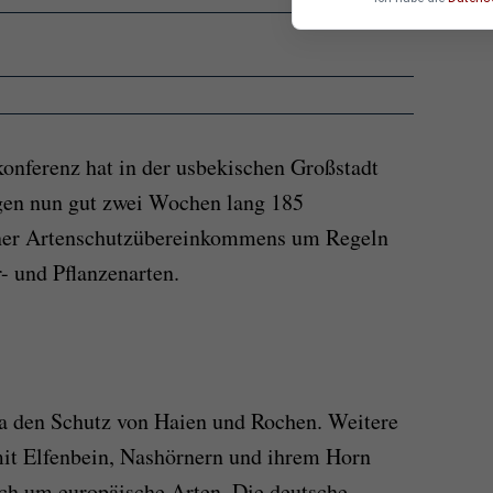
konferenz hat in der usbekischen Großstadt
gen nun gut zwei Wochen lang 185
oner Artenschutzübereinkommens um Regeln
- und Pflanzenarten.
wa den Schutz von Haien und Rochen. Weitere
mit Elfenbein, Nashörnern und ihrem Horn
uch um europäische Arten. Die deutsche