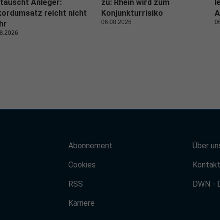
täuscht Anleger:
zu: Rhein wird zum
l
ordumsatz reicht nicht
Konjunkturrisiko
A
06.08.2026
0
hr
8.2026
Abonnement
Über un
Cookies
Kontak
RSS
DWN - 
Karriere