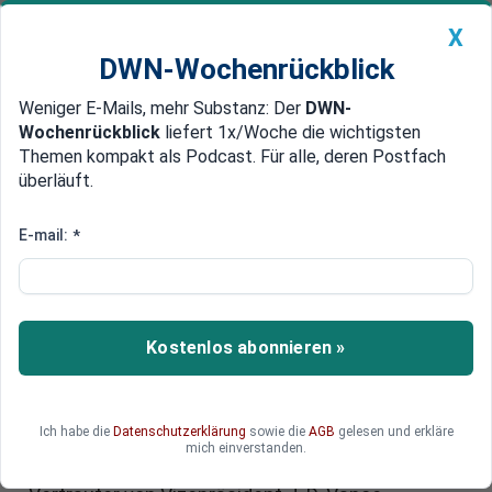
X
DWN-Wochenrückblick
Weniger E-Mails, mehr Substanz: Der
DWN-
Geldanlage Premium
Newsticker
MEIN DWN:
Wochenrückblick
liefert 1x/Woche die wichtigsten
Edelmetalle
DWN-Magazin
China
Themen kompakt als Podcast. Für alle, deren Postfach
überläuft.
DWN-Wochenrückblick
Auto Premium
Trump-Friedensplan:
E-mail:
*
Washington schickt
unerwarteten Verhandler ins
Zentrum der Ukraine-Gespräche
Kostenlos abonnieren »
Ein unbekannter Mann aus der zweiten Reihe
rückt plötzlich ins Zentrum globaler Machtpolitik.
Ich habe die
Datenschutzerklärung
sowie die
AGB
gelesen und erkläre
Während Donald Trump seinen „Trump-
mich einverstanden.
Friedensplan“ vorantreibt, übernimmt ein enger