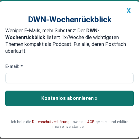
X
DWN-Wochenrückblick
Weniger E-Mails, mehr Substanz: Der
DWN-
Geldanlage Premium
Newsticker
MEIN DWN:
Wochenrückblick
liefert 1x/Woche die wichtigsten
Edelmetalle
DWN-Magazin
China
Themen kompakt als Podcast. Für alle, deren Postfach
überläuft.
DWN-Wochenrückblick
Auto Premium
Digitalwährung: EU-
E-mail:
*
Finanzminister beschließen
digitalen Euro
Kostenlos abonnieren »
Der „Digitale Euro“ soll ab 2029 Realität werden:
Die Pläne für eine Digitalwährung in der Euro-
Zone schreiten voran. Die EU-Kommission
spricht von einem „Meilenstein“. Eine finale
Ich habe die
Datenschutzerklärung
sowie die
AGB
gelesen und erkläre
mich einverstanden.
Entscheidung fällt frühestens 2026.