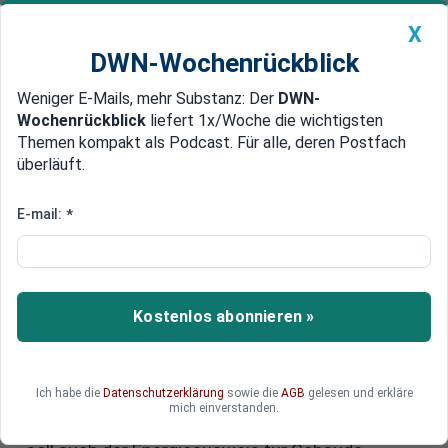
X
DWN-Wochenrückblick
Weniger E-Mails, mehr Substanz: Der
DWN-
Geldanlage Premium
Newsticker
MEIN DWN:
Wochenrückblick
liefert 1x/Woche die wichtigsten
Edelmetalle
DWN-Magazin
China
Themen kompakt als Podcast. Für alle, deren Postfach
überläuft.
DWN-Wochenrückblick
Auto Premium
Neue EU-Gebäuderichtlinie: Es
E-mail:
*
kommen Änderungen beim
Energieausweis für Millionen
Eigentümer
Kostenlos abonnieren »
Im Mai 2026 könnte für Millionen deutsche
Hausbesitzer eine wichtige Frist ablaufen: Die
Ich habe die
Datenschutzerklärung
sowie die
AGB
gelesen und erkläre
reformierte EU-Gebäuderichtlinie legt EU-weit
mich einverstanden.
neue Pflichten für Immobilieneigentümer fest. So