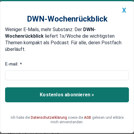
X
DWN-Wochenrückblick
Weniger E-Mails, mehr Substanz: Der
DWN-
Geldanlage Premium
Newsticker
MEIN DWN:
Wochenrückblick
liefert 1x/Woche die wichtigsten
Edelmetalle
DWN-Magazin
China
Themen kompakt als Podcast. Für alle, deren Postfach
überläuft.
DWN-Wochenrückblick
Auto Premium
Eurozone: Industriestimmung
E-mail:
*
hellt sich auf –
Einkaufsmanagerindex steigt
nach Neunmonatstief
Kostenlos abonnieren »
Zu Beginn des neuen Jahres zeigt die Industrie in
der Eurozone eine leichte Stabilisierung. Ein
Ich habe die
Datenschutzerklärung
sowie die
AGB
gelesen und erkläre
zentraler Stimmungsindikator legte im Januar zu,
mich einverstanden.
blieb jedoch weiterhin unter der Schwelle, die auf