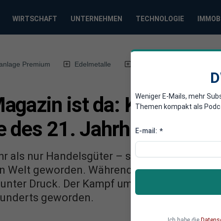
WIRTSCHAFT
UNTERNEHMEN
TECHNOLOGIE
IMMOB
anlage Premium
Edelmetalle
DWN-Magazin
Chin
D
Weniger E-Mails, mehr Sub
agazin ist da: Kampf um 
Themen kompakt als Podcast
e des 21. Jahrhunderts
E-mail:
*
r als nur Handelsgüter – sie sind zu einer n
 Welt geworden. Während Imperien ihre Inte
unter Druck. Der Kampf um Rohstoffe ist zu
hunderts geworden.
Ich habe die
Datens