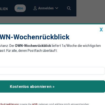
Anmelden
Abo
ILIEN
X
a
DWN-Wochenrückblick
WN-Wochenrückblick
stanz: Der
DWN-Wochenrückblick
liefert 1x/Woche die wichtigsten
Rohstoffe –
. Für alle, deren Postfach überläuft.
euen Währung in einer von
ressen neu abstecken,
Kostenlos abonnieren »
r entscheidenden
chutzerklärung
sowie die
AGB
gelesen und erkläre mich einverstanden.