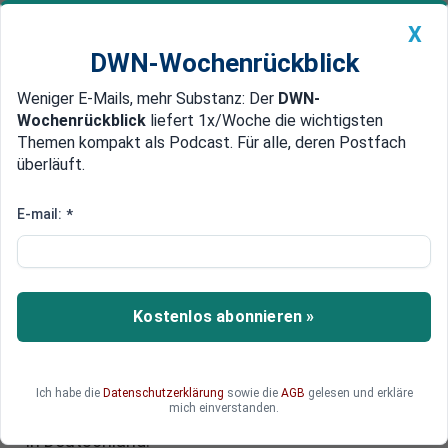
X
DWN-Wochenrückblick
Weniger E-Mails, mehr Substanz: Der
DWN-
Geldanlage Premium
Newsticker
MEIN DWN:
Wochenrückblick
liefert 1x/Woche die wichtigsten
Edelmetalle
DWN-Magazin
China
Themen kompakt als Podcast. Für alle, deren Postfach
überläuft.
DWN-Wochenrückblick
Auto Premium
Sachsen-Anhalt: IWH-Präsident
E-mail:
*
fürchtet um Wirtschaft bei AfD-
Wahlsieg
Kostenlos abonnieren »
Der Präsident des Leibniz-Instituts für
Wirtschaftsforschung Halle, Reint Gropp, warnt
vor wirtschaftlichen Konsequenzen nach einem
möglichen Sieg der AfD bei der Landtagswahl. Er
Ich habe die
Datenschutzerklärung
sowie die
AGB
gelesen und erkläre
mich einverstanden.
befürchtet, weniger Investitionen auch allgemein
in Deutschland.