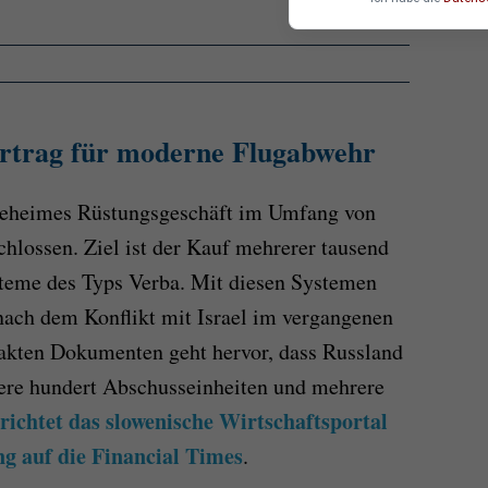
ertrag für moderne Flugabwehr
 geheimes Rüstungsgeschäft im Umfang von
hlossen. Ziel ist der Kauf mehrerer tausend
teme des Typs Verba. Mit diesen Systemen
nach dem Konflikt mit Israel im vergangenen
eakten Dokumenten geht hervor, dass Russland
rere hundert Abschusseinheiten und mehrere
richtet das slowenische Wirtschaftsportal
g auf die Financial Times
.