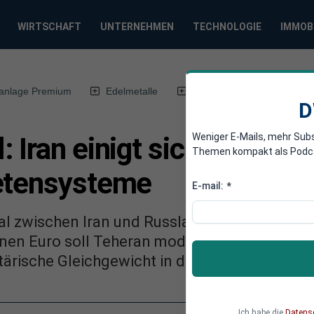
WIRTSCHAFT
UNTERNEHMEN
TECHNOLOGIE
IMMOB
anlage Premium
Edelmetalle
DWN-Magazin
Chin
D
Weniger E-Mails, mehr Sub
 Iran einigt sich mit Rus
Themen kompakt als Podcast
etensysteme
E-mail:
*
al zwischen Iran und Russland sorgt für ne
ionen Euro soll Teheran moderne Flugabwehrsy
tärische Gleichgewicht in der Region erneut 
Ich habe die
Datens