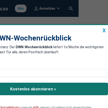
Anmelden
Abo
ILIEN
X
a
DWN-Wochenrückblick
WN-Wochenrückblick
stanz: Der
DWN-Wochenrückblick
liefert 1x/Woche die wichtigsten
sland auf Kauf
. Für alle, deren Postfach überläuft.
ue Spannungen im Nahen
steme erhalten. Die
Kostenlos abonnieren »
verschieben.
chutzerklärung
sowie die
AGB
gelesen und erkläre mich einverstanden.