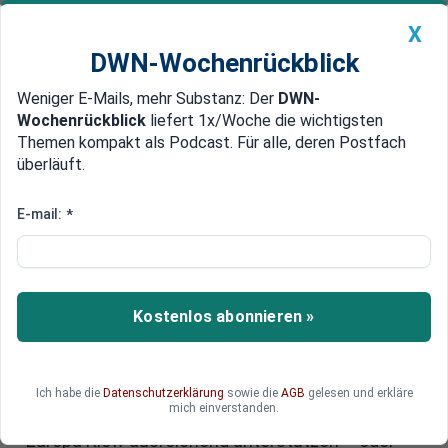
X
DWN-Wochenrückblick
Weniger E-Mails, mehr Substanz: Der
DWN-
Geldanlage Premium
Newsticker
MEIN DWN:
Wochenrückblick
liefert 1x/Woche die wichtigsten
Edelmetalle
DWN-Magazin
China
Themen kompakt als Podcast. Für alle, deren Postfach
überläuft.
DWN-Wochenrückblick
Auto Premium
Düsterer Jahrestag des Ukraine-
E-mail:
*
Kriegs: Ungarn blockiert EU-
Hilfen für die Ukraine
Kostenlos abonnieren »
Vier Jahre nach Beginn des russischen
Angriffskriegs steht die Ukraine weiter unter
massivem Druck. Politische Blockaden in der EU,
stockende Militärhilfen und festgefahrene
Ich habe die
Datenschutzerklärung
sowie die
AGB
gelesen und erkläre
mich einverstanden.
Verhandlungen verschärfen die Lage. Kann
Europa Kiew ausreichend unterstützen – oder