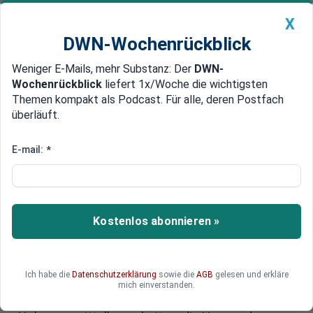
X
DWN-Wochenrückblick
Weniger E-Mails, mehr Substanz: Der
DWN-
Geldanlage Premium
Newsticker
MEIN DWN:
Wochenrückblick
liefert 1x/Woche die wichtigsten
Edelmetalle
DWN-Magazin
China
Themen kompakt als Podcast. Für alle, deren Postfach
überläuft.
DWN-Wochenrückblick
Auto Premium
Düngemittel-Lobbyisten
E-mail:
*
tummeln sich in Belarus
Minsk versucht mit Unterstützung der USA, die
bislang unnachgiebige Haltung der Europäischen
Kostenlos abonnieren »
Union zum Transit von belarussischem Dünger
zu brechen. Es gibt immer mehr Besuche von
Lobbyisten unterschiedlichster Couleur. Bei
Ich habe die
Datenschutzerklärung
sowie die
AGB
gelesen und erkläre
diesen Treffen rührt Alexander Lukaschenko mit
mich einverstanden.
Reden über die weltweit zunehmende