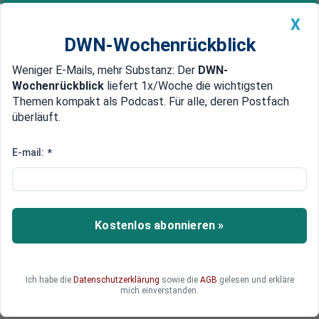
X
DWN-Wochenrückblick
Weniger E-Mails, mehr Substanz: Der
DWN-
Geldanlage Premium
Newsticker
MEIN DWN:
Wochenrückblick
liefert 1x/Woche die wichtigsten
Edelmetalle
DWN-Magazin
China
Themen kompakt als Podcast. Für alle, deren Postfach
überläuft.
DWN-Wochenrückblick
Auto Premium
Wassergymnastik für Hunde war EU 411.000 Euro wert
E-mail:
*
EU förderte Bau eines Fitness-
Centers für Hunde in Ungarn
Die EU hat ein Fitness Center für Hunde in Ungarn
Kostenlos abonnieren »
gefördert. Ziel war es, den Lebensstandard der
Hunde zu verbessern. Das Zentrum wurde
allerdings nie gebaut. Nach öffentlichen
Ich habe die
Datenschutzerklärung
sowie die
AGB
gelesen und erkläre
Protesten haben die Betreiber die Fördermittel
mich einverstanden.
wieder zurückgegeben.