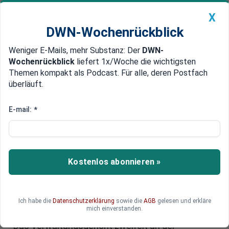
X
DWN-Wochenrückblick
Weniger E-Mails, mehr Substanz: Der
DWN-
Geldanlage Premium
Newsticker
MEIN DWN:
Wochenrückblick
liefert 1x/Woche die wichtigsten
Edelmetalle
DWN-Magazin
China
Themen kompakt als Podcast. Für alle, deren Postfach
überläuft.
DWN-Wochenrückblick
Auto Premium
Europäischer Gerichtshof soll entscheiden
E-mail:
*
Verwaltungsgericht:
Fingerabdrücke in deutschen
Reisepässen könnten
Kostenlos abonnieren »
rechtswidrig sein
Gelsenkirchener Richter fordern vom
Europäischen Gerichtshof eine Entscheidung zu
Ich habe die
Datenschutzerklärung
sowie die
AGB
gelesen und erkläre
mich einverstanden.
den Fingerabdrücken in deutschen Reisepässen.
Das Verwaltungsgericht zweifelt an der