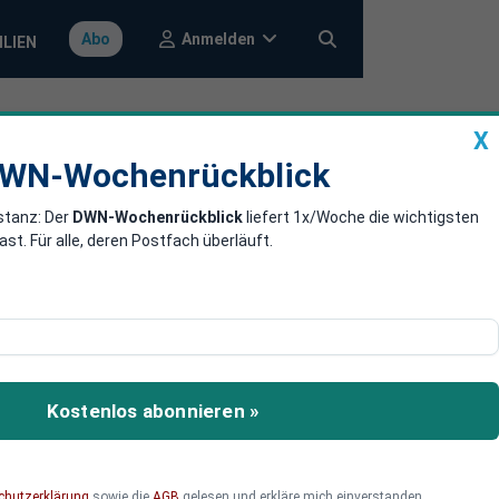
Anmelden
Abo
ILIEN
X
a
DWN-Wochenrückblick
WN-Wochenrückblick
stanz: Der
DWN-Wochenrückblick
liefert 1x/Woche die wichtigsten
ie Zukunft von
. Für alle, deren Postfach überläuft.
ie EU-Kommission ihre
rt Brüssel die Zukunft für
Kostenlos abonnieren »
alem Konkurrenzdruck
 sich nun die
tim auf Kurs zu halten,
chutzerklärung
sowie die
AGB
gelesen und erkläre mich einverstanden.