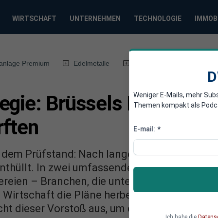
WIRTSCHAFT
UNTERNEHMEN
TECHNOLOGIE
IMMOB
anlage Premium
Edelmetalle
DWN-Magazin
Chin
D
Weniger E-Mails, mehr Sub
gie: Brüssels Plan für d
Themen kompakt als Podcast
rften
E-mail:
*
dem Prüfstand: Nach langer Wartezeit hat d
nthüllt. In zwei umfassenden Papieren skizzie
ereien – Branchen, die unter massivem glob
Wirtschaft die Pläne herbeigesehnt hat, stellt
ht dieser Vorstoß aus, um den Kontinent mari
Ich habe die
Datens