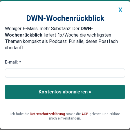
X
DWN-Wochenrückblick
Weniger E-Mails, mehr Substanz: Der
DWN-
Geldanlage Premium
Newsticker
MEIN DWN:
Wochenrückblick
liefert 1x/Woche die wichtigsten
Edelmetalle
DWN-Magazin
China
Themen kompakt als Podcast. Für alle, deren Postfach
überläuft.
DWN-Wochenrückblick
Auto Premium
Spanien bereits bei 24,3 Prozent
E-mail:
*
Rekord-Arbeitslosigkeit in der
Eurozone
Gegenüber März ist die Zahl der Arbeitslosen im
Kostenlos abonnieren »
Euroraum erneut gestiegen: um 110.000. Die
höchsten Arbeitslosenquoten liegen nach wie
vor in Spanien und Griechenland. Die
Ich habe die
Datenschutzerklärung
sowie die
AGB
gelesen und erkläre
Arbeitslosigkeit in der EU hat ebenfalls
mich einverstanden.
zugenommen.